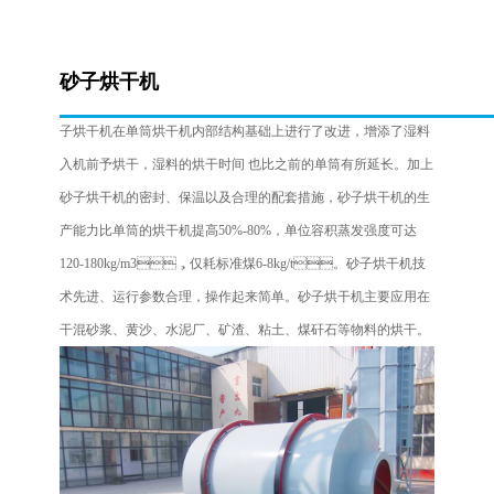
砂子烘干机是在单筒回转烘干机基础上改进的**节能产品。经多
砂子烘干机
家行业企业应用 ，反馈良好，烘干的产品符合生产时的标准。砂
子烘干机在单筒烘干机内部结构基础上进行了改进，增添了湿料
入机前予烘干，湿料的烘干时间 也比之前的单筒有所延长。加上
砂子烘干机的密封、保温以及合理的配套措施，砂子烘干机的生
产能力比单筒的烘干机提高50%-80%，单位容积蒸发强度可达
120-180kg/m3，仅耗标准煤6-8kg/t。砂子烘干机技
术先进、运行参数合理，操作起来简单。砂子烘干机主要应用在
干混砂浆、黄沙、水泥厂、矿渣、粘土、煤矸石等物料的烘干。