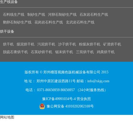
生产线设备
石料线生产线
制砂生产线
河卵石制砂生产线
石灰岩石料生产线
鹅卵石制砂生产线
花岗岩石料生产线
玄武岩石料生产线
烘干设备
烘干机
煤泥烘干机
污泥烘干机
沙子烘干机
粉煤灰烘干机
矿渣烘干机
脱硫石膏烘干机
石英砂烘干机
锯末烘干机
三筒烘干机
鸡粪烘干机
版权所有 © 郑州榴莲视频色版机械设备有限公司 2015
地 址： 郑州中原区建设西路11号 邮箱：info@xkjq.com
电话： 0371-86656959 86656957 （24小时服务热线）
豫ICP备49991034号-4
营业执照
豫公网安备 41010202002169号
网站地图