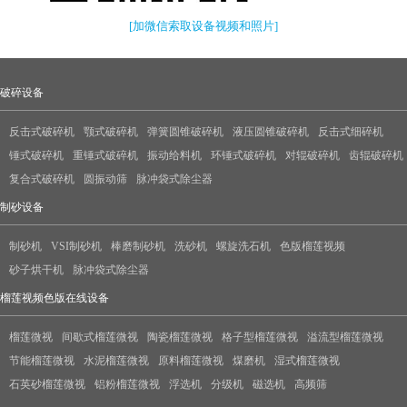
[加微信索取设备视频和照片]
破碎设备
反击式破碎机
颚式破碎机
弹簧圆锥破碎机
液压圆锥破碎机
反击式细碎机
锤式破碎机
重锤式破碎机
振动给料机
环锤式破碎机
对辊破碎机
齿辊破碎机
复合式破碎机
圆振动筛
脉冲袋式除尘器
制砂设备
制砂机
VSI制砂机
棒磨制砂机
洗砂机
螺旋洗石机
色版榴莲视频
砂子烘干机
脉冲袋式除尘器
榴莲视频色版在线设备
榴莲微视
间歇式榴莲微视
陶瓷榴莲微视
格子型榴莲微视
溢流型榴莲微视
节能榴莲微视
水泥榴莲微视
原料榴莲微视
煤磨机
湿式榴莲微视
石英砂榴莲微视
铝粉榴莲微视
浮选机
分级机
磁选机
高频筛