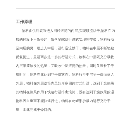
工作原理
物料由供料装置进入回转滚筒的内层,实现顺流烘干,物料在内
层的抄板下不断抄起、散落呈螺旋行进式实现热交换，物料移动
至内层的另一端进入中层，进行逆流烘干，物料在中层不断地被
反复扬进，呈进两步退一步的行进方式，物料在中层既充分吸收
内层滚筒散发的热量，又吸收中层滚筒的热量，同时又延长了干
燥时间，物料在此达到**干燥状态。物料行至中层另一端而落入
外层，物料在外层滚筒内呈矩形多回路方式行进，达到干燥效果
的物料在热风作用下快速行进排出滚筒，没有达到干燥效果的湿
物料因自重而不能快速行进，物料在此矩形抄板内进行充分干
燥，由此完成干燥目的。