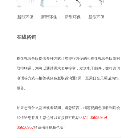
新型环保
新型环保
新型环保
新型环保
时产200
时产50吨
时产150
花岗岩破
吨辉绿岩
石灰石制
吨鹅卵石
碎方案
在线咨询
石料生产
砂生产线
制砂生产
线
线
榴莲视频色版提供多种方式让您能很方便的和榴莲视频色版随时
取得联系：您可以通过需求表单提交，发送电子邮件，拨打咨询
电话等方式与榴莲视频色版取得沟通! 周一至周日全天竭诚为您
服务。
如果您有什么需求或者疑问，请您留言，榴莲视频色版收到后会
0371-86656959
尽快给您答复！您也可以直接拨打电话
86656957
联系榴莲视频色版!