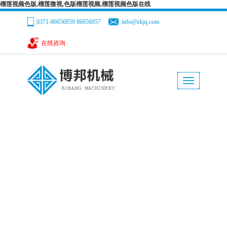
榴莲视频色版,榴莲微视,色版榴莲视频,榴莲视频色版在线
0371-86656959 86656957
info@xkjq.com
在线咨询
网站首页
公司简介
产品目录
解决方案
新闻中心
产品目录
服务支持
您现在的位置：
网站首页
-->
产品目录
-->
制砂设备
-->砂子烘干机
人力资源
在线咨询
联系榴莲视频色版